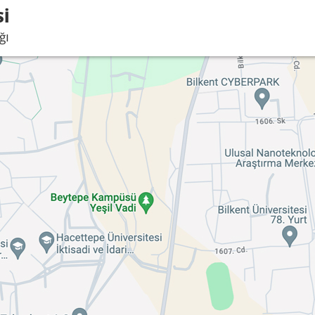
Sİ
ğı